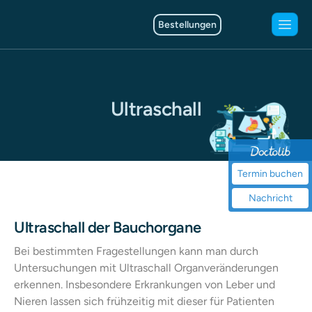
Bestellungen
U
l
t
r
a
s
c
h
a
l
l
Termin buchen
Nachricht
Ultraschall der Bauchorgane
Bei bestimmten Fragestellungen kann man durch
Untersuchungen mit Ultraschall Organveränderungen
erkennen. Insbesondere Erkrankungen von Leber und
Nieren lassen sich frühzeitig mit dieser für Patienten